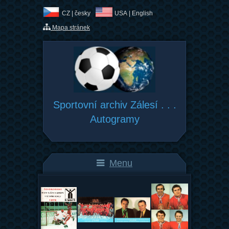
CZ |
česky
USA |
English
Mapa stránek
Sportovní archiv Zálesí . . .
Autogramy
Menu