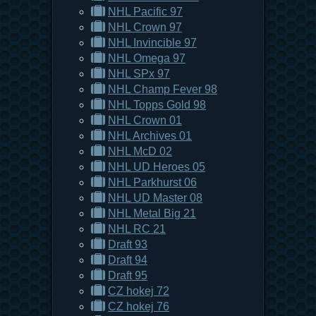
NHL Pacific 97
NHL Crown 97
NHL Invincible 97
NHL Omega 97
NHL SPx 97
NHL Champ Fever 98
NHL Topps Gold 98
NHL Crown 01
NHL Archives 01
NHL McD 02
NHL UD Heroes 05
NHL Parkhurst 06
NHL UD Master 08
NHL Metal Big 21
NHL RC 21
Draft 93
Draft 94
Draft 95
CZ hokej 72
CZ hokej 76