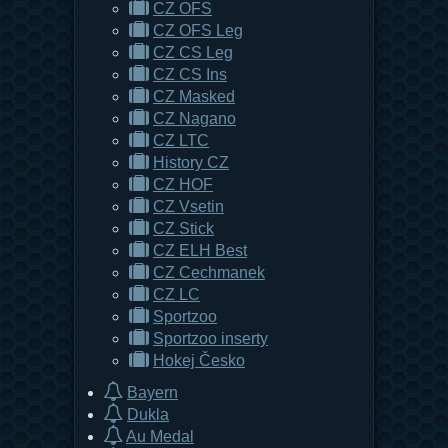
CZ OFS
CZ OFS Leg
CZ CS Leg
CZ CS Ins
CZ Masked
CZ Nagano
CZ LTC
History CZ
CZ HOF
CZ Vsetin
CZ Stick
CZ ELH Best
CZ Cechmanek
CZ LC
Sportzoo
Sportzoo inserty
Hokej Česko
Bayern
Dukla
Au Medal