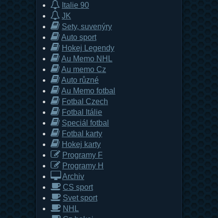
Italie 90
JK
Sety, suvenýry
Auto sport
Hokej Legendy
Au Memo NHL
Au memo Cz
Auto různé
Au Memo fotbal
Fotbal Czech
Fotbal Itálie
Speciál fotbal
Fotbal karty
Hokej karty
Programy F
Programy H
Archiv
CS sport
Svet sport
NHL