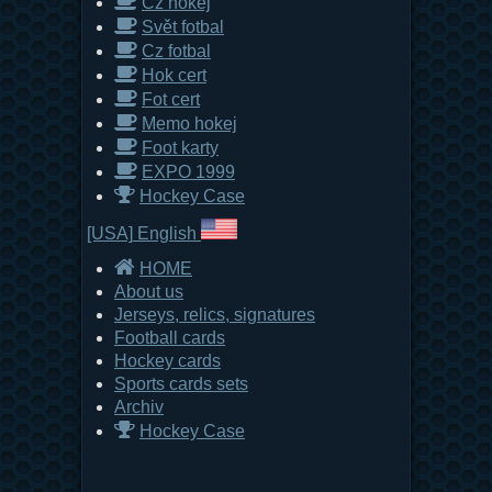
Cz hokej
Svět fotbal
Cz fotbal
Hok cert
Fot cert
Memo hokej
Foot karty
EXPO 1999
Hockey Case
[USA]
English
HOME
About us
Jerseys, relics, signatures
Football cards
Hockey cards
Sports cards sets
Archiv
Hockey Case