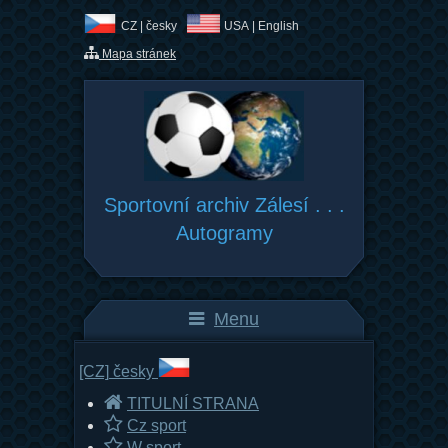
CZ |
česky
USA |
English
Mapa stránek
Sportovní archiv Zálesí . . .
Autogramy
Menu
[CZ]
česky
TITULNÍ STRANA
Cz sport
W sport