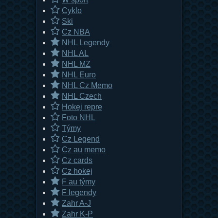
Cyklo
Ski
Cz NBA
NHL Legendy
NHL AL
NHL MZ
NHL Euro
NHL Cz Memo
NHL Czech
Hokej repre
Foto NHL
Týmy
Cz Legend
Cz au memo
Cz cards
Cz hokej
F au týmy
F legendy
Zahr A-J
Zahr K-P