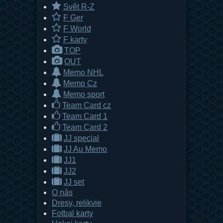
Svět R-Z
F Ger
F World
F karty
TOP
OUT
Memo NHL
Memo Cz
Memo sport
Team Card cz
Team Card 1
Team Card 2
JJ special
JJ Au Memo
JJ1
JJ2
JJ set
O nás
Dresy, relikvie
Fotbal karty