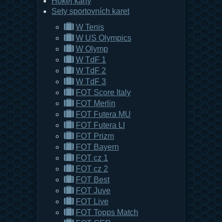
Hokej karty
Sety sportovních karet
W Tenis
W US Olympics
W Olymp
W TdF 1
W TdF 2
W TdF 3
FOT Score Italy
FOT Merlin
FOT Futera MU
FOT Futera LI
FOT Prizm
FOT Bayern
FOT cz 1
FOT cz 2
FOT Best
FOT Juve
FOT Live
FOT Topps Match