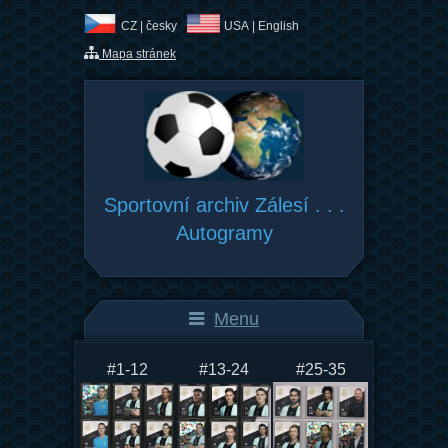
CZ |
česky
USA |
English
Mapa stránek
Sportovní archiv Zálesí . . .
Autogramy
Menu
#1-12
#13-24
#25-35