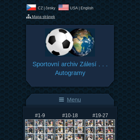
CZ |
česky
USA |
English
Mapa stránek
Sportovní archiv Zálesí . . .
Autogramy
Menu
#1-9
#10-18
#19-27