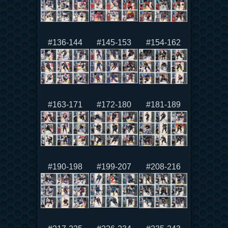
#136-144
#145-153
#154-162
#163-171
#172-180
#181-189
#190-198
#199-207
#208-216