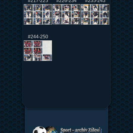
#217-225
#226-234
#235-243
#244-250